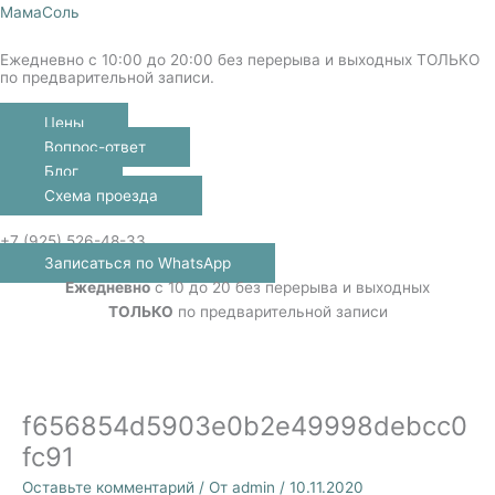
Перейти
МамаСоль
к
Ежедневно с 10:00 до 20:00 без перерыва и выходных ТОЛЬКО
содержимому
по предварительной записи.
Цены
Вопрос-ответ
Блог
Схема проезда
Меню
+7 (925) 526-48-33
Записаться по WhatsApp
Ежедневно
с 10 до 20 без перерыва и выходных
ТОЛЬКО
по предварительной записи
f656854d5903e0b2e49998debcc0
fc91
Оставьте комментарий
/ От
admin
/
10.11.2020