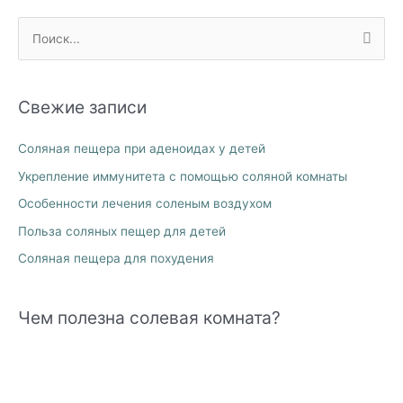
П
о
и
Свежие записи
с
к
Соляная пещера при аденоидах у детей
:
Укрепление иммунитета с помощью соляной комнаты
Особенности лечения соленым воздухом
Польза соляных пещер для детей
Соляная пещера для похудения
Чем полезна солевая комната?