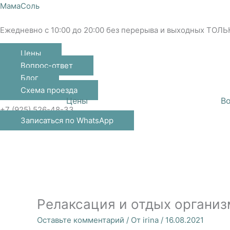
Перейти
МамаСоль
к
содержимому
Ежедневно с 10:00 до 20:00 без перерыва и выходных ТОЛЬ
Цены
Вопрос-ответ
Блог
Схема проезда
Цены
В
+7 (925) 526-48-33
Записаться по WhatsApp
Релаксация и отдых организ
Оставьте комментарий
/ От
irina
/
16.08.2021