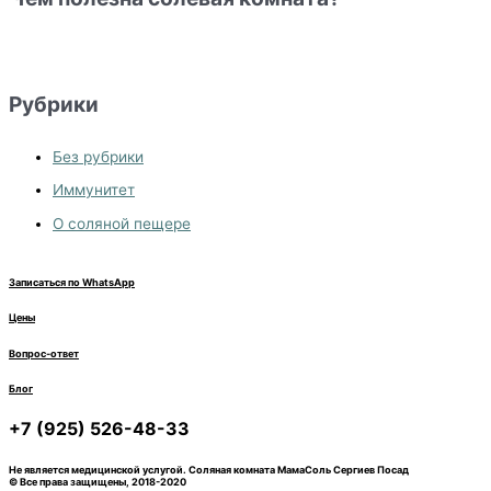
Рубрики
Без рубрики
Иммунитет
О соляной пещере
Записаться по WhatsApp
Цены
Вопрос-ответ
Блог
+7 (925) 526-48-33
Не является медицинской услугой. Соляная комната МамаСоль Сергиев Посад
© Все права защищены, 2018-2020