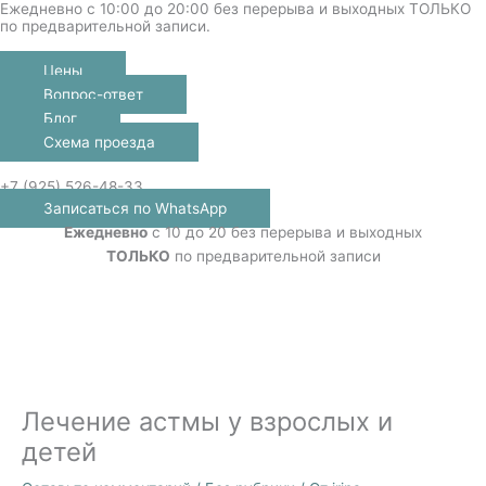
Ежедневно с 10:00 до 20:00 без перерыва и выходных ТОЛЬКО
Перейти
по предварительной записи.
к
содержимому
Цены
Вопрос-ответ
Блог
Схема проезда
Меню
+7 (925) 526-48-33
Записаться по WhatsApp
Ежедневно
с 10 до 20 без перерыва и выходных
ТОЛЬКО
по предварительной записи
Лечение астмы у взрослых и
детей