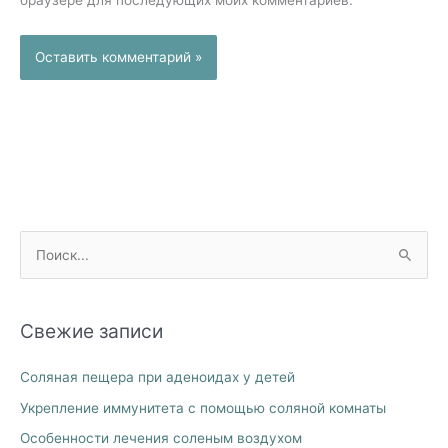
браузере для последующих моих комментариев.
П
о
и
Свежие записи
с
к
Соляная пещера при аденоидах у детей
:
Укрепление иммунитета с помощью соляной комнаты
Особенности лечения соленым воздухом