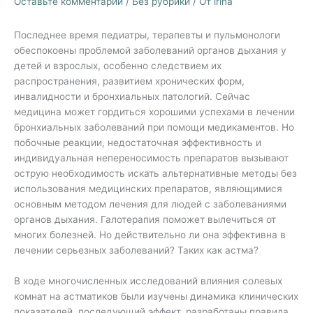
Оставьте комментарий
/
Без рубрики
/ От
irina
Последнее время педиатры, терапевты и пульмонологи
обеспокоены проблемой заболеваний органов дыхания у
детей и взрослых, особенно следствием их
распространения, развитием хронических форм,
инвалидности и бронхиальных патологий. Сейчас
медицина может гордиться хорошими успехами в лечении
бронхиальных заболеваний при помощи медикаментов. Но
побочные реакции, недостаточная эффективность и
индивидуальная непереносимость препаратов вызывают
острую необходимость искать альтернативные методы без
использования медицинских препаратов, являющимися
основным методом лечения для людей с заболеваниями
органов дыхания. Галотерапия поможет вылечиться от
многих болезней. Но действительно ли она эффективна в
лечении серьезных заболеваний? Таких как астма?
В ходе многочисленных исследований влияния солевых
комнат на астматиков были изучены динамика клинических
показателей, последующий эффект, разработаны правила