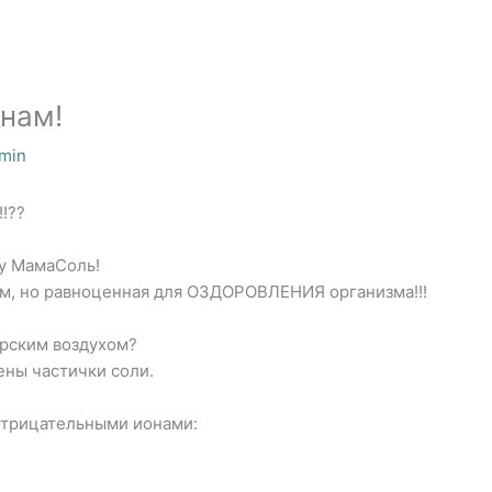
 нам!
min
!??
у МамаСоль!
м, но равноценная для ОЗДОРОВЛЕНИЯ организма!!!
орским воздухом?
ены частички соли.
отрицательными ионами: